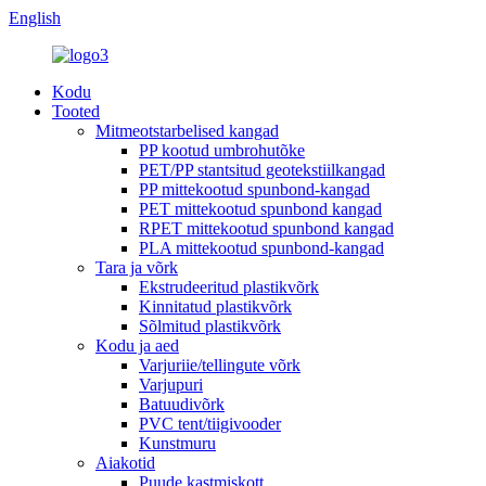
English
Kodu
Tooted
Mitmeotstarbelised kangad
PP kootud umbrohutõke
PET/PP stantsitud geotekstiilkangad
PP mittekootud spunbond-kangad
PET mittekootud spunbond kangad
RPET mittekootud spunbond kangad
PLA mittekootud spunbond-kangad
Tara ja võrk
Ekstrudeeritud plastikvõrk
Kinnitatud plastikvõrk
Sõlmitud plastikvõrk
Kodu ja aed
Varjuriie/tellingute võrk
Varjupuri
Batuudivõrk
PVC tent/tiigivooder
Kunstmuru
Aiakotid
Puude kastmiskott