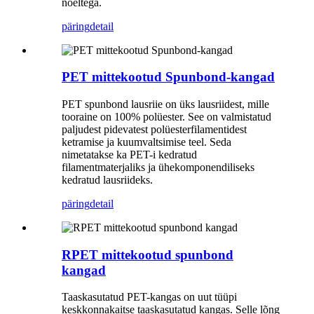
nõeltega.
päring
detail
PET mittekootud Spunbond-kangad
PET spunbond lausriie on üks lausriidest, mille
tooraine on 100% polüester. See on valmistatud
paljudest pidevatest polüesterfilamentidest
ketramise ja kuumvaltsimise teel. Seda
nimetatakse ka PET-i kedratud
filamentmaterjaliks ja ühekomponendiliseks
kedratud lausriideks.
päring
detail
RPET mittekootud spunbond
kangad
Taaskasutatud PET-kangas on uut tüüpi
keskkonnakaitse taaskasutatud kangas. Selle lõng