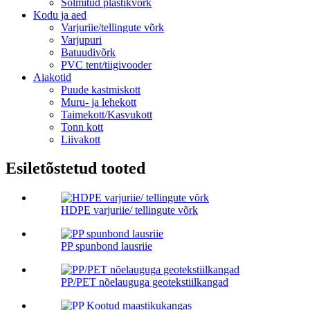
Sõlmitud plastikvõrk
Kodu ja aed
Varjuriie/tellingute võrk
Varjupuri
Batuudivõrk
PVC tent/tiigivooder
Aiakotid
Puude kastmiskott
Muru- ja lehekott
Taimekott/Kasvukott
Tonn kott
Liivakott
Esiletõstetud tooted
HDPE varjuriie/ tellingute võrk
PP spunbond lausriie
PP/PET nõelauguga geotekstiilkangad