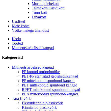
Muru- ja lehekott
Taimekott/Kasvukott
Tonn kott
Liivakott
Uudised
Meie kohta
Võtke meiega ühendust
Kodu
Tooted
Mitmeotstarbelised kangad
Kategooriad
Mitmeotstarbelised kangad
PP kootud umbrohutõke
PET/PP stantsitud geotekstiilkangad
PP mittekootud spunbond-kangad
PET mittekootud spunbond kangad
RPET mittekootud spunbond kangad
PLA mittekootud spunbond-kangad
Tara ja võrk
Ekstrudeeritud plastikvõrk
Kinnitatud plastikvõrk