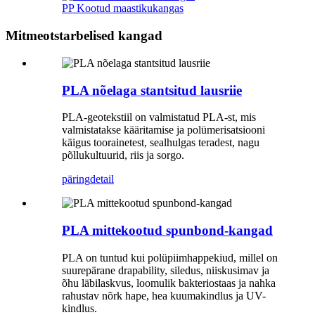
PP Kootud maastikukangas
Mitmeotstarbelised kangad
PLA nõelaga stantsitud lausriie
PLA-geotekstiil on valmistatud PLA-st, mis
valmistatakse kääritamise ja polümerisatsiooni
käigus toorainetest, sealhulgas teradest, nagu
põllukultuurid, riis ja sorgo.
päring
detail
PLA mittekootud spunbond-kangad
PLA on tuntud kui polüpiimhappekiud, millel on
suurepärane drapability, siledus, niiskusimav ja
õhu läbilaskvus, loomulik bakteriostaas ja nahka
rahustav nõrk hape, hea kuumakindlus ja UV-
kindlus.