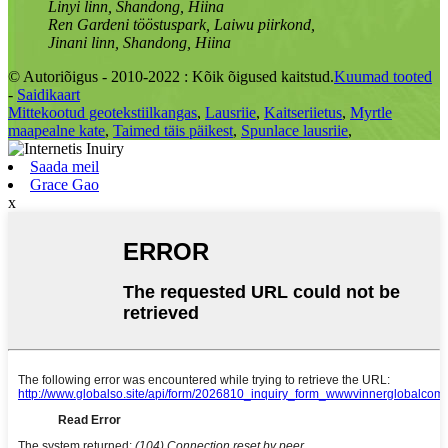
Linyi linn, Shandong, Hiina
Ren Gardeni tööstuspark, Laiwu piirkond,
Jinani linn, Shandong, Hiina
© Autoriõigus - 2010-2022 : Kõik õigused kaitstud.
Kuumad tooted
-
Saidikaart
Mittekootud geotekstiilkangas
,
Lausriie
,
Kaitseriietus
,
Myrtle
maapealne kate
,
Taimed täis päikest
,
Spunlace lausriie
,
Saada meil
Grace Gao
x