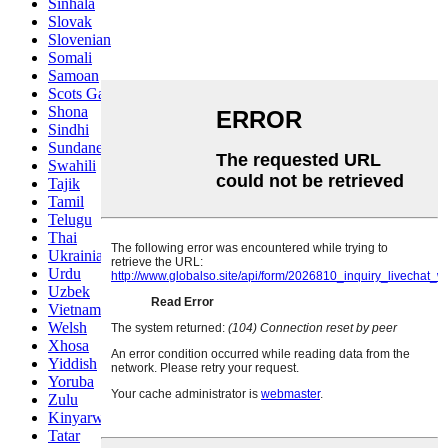
Sinhala
Slovak
Slovenian
Somali
Samoan
Scots Gaelic
Shona
Sindhi
Sundanese
Swahili
Tajik
Tamil
Telugu
Thai
Ukrainian
Urdu
Uzbek
Vietnamese
Welsh
Xhosa
Yiddish
Yoruba
Zulu
Kinyarwanda
Tatar