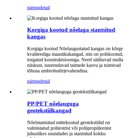
päring
detail
Korgiga kootud nõelaga stantsitud
kangas
Korgiga kootud Nõelaugustatud kangas on kõrge
kvaliteediga maastikukangad, mis on polükootud,
torgatud konstruktsiooniga. Need säilitavad mulla
niiskust, suurendavad taimede kasvu ja toimivad
tõhusa umbrohutõrjevahendina.
päring
detail
PP/PET nõelauguga
geotekstiilkangad
Nõelstantsitud mittekootud geotekstiilid on
valmistatud polüestrist või polüpropüleenist
juhuslikes suundades ja stantsitud kokku