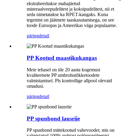
ekstraheeritakse mahajäetud
mineraalveepudelitest ja koksipudelitest, nii et
seda nimetatakse ka RPET-kangaks. Kuna
tegemist on jäätmete taaskasutamisega, on see
toode Euroopas ja Ameerikas väga populaarne.
päring
detail
PP Kootud maastikukangas
Meie tehasel on üle 20 aasta kogemusi
kvaliteetsete PP umbrohutõkketoodete
valmistamisel. Pls kontrollige allpool olevaid
omadusi.
päring
detail
PP spunbond lausriie
PP spunbond mittekootud vahevooder, mis on
valmistatud 100% puhtast polüpropüleenist