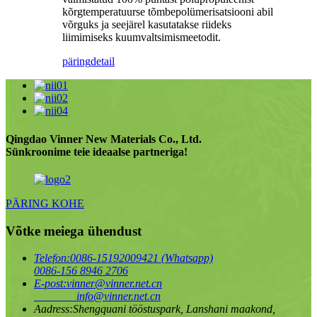
kõrgtemperatuurse tõmbepolümerisatsiooni abil
võrguks ja seejärel kasutatakse riideks
liimimiseks kuumvaltsimismeetodit.
päring
detail
Qingdao Vinner New Materials Co., Ltd.
Sünkroonime teie ideaalse partneriga!
PÄRING KOHE
Võtke meiega ühendust
Telefon:
0086-15192009421 (Whatsapp)
0086-156 8946 2706
E-post:
vinner@vinner.net.cn
info@vinner.net.cn
Aadress:
Shengquani tööstuspark, Lanshani maakond,